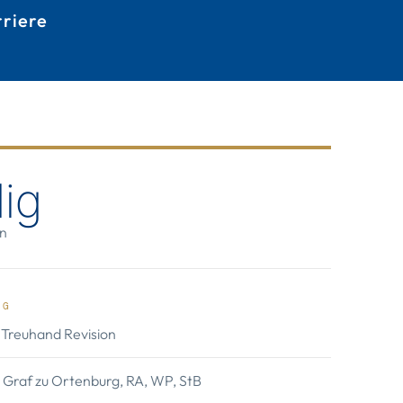
rriere
ig
in
NG
Treuhand Revision
J. Graf zu Ortenburg, RA, WP, StB