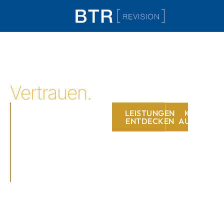
BTR BERATUNG TREUHAND REVISION
MÜNCHEN & NÜRNBERG
Wirtschaftsprüfung.
Steuerberatung.
Vertrauen.
Wir prüfen, beraten und
LEISTUNGEN
KONTAKT
begleiten – mit tiefer
ENTDECKEN
AUFNEHME
Fachkenntnis, echter
Verantwortung und dem
Anspruch auf Exzellenz.
Seit über 20 Jahren.